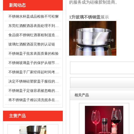
的服务成为硅橡胶制造商。
新闻动态
不锈钢水杯盖成品检验不可松懈
1升玻璃不锈钢盖
展示
东莞红酒醒酒器表面处理不到位时
食品级不锈钢红酒塞粗制滥造可能酿成事故
玻璃红酒醒酒器完整的认证链
不锈钢盖子批发表面质量的检验
不锈钢玻璃盖子的保护从细节开始
不锈钢盖子厂家经得起时间考验的防线
决定不锈钢硅塑胶盖子服役的寿命
不锈钢盖子定做容易被忽略的施工细节
相关产品
将不锈钢盖子难以清洗扼杀在萌芽之前
主营产品
玻璃瓶硅胶套