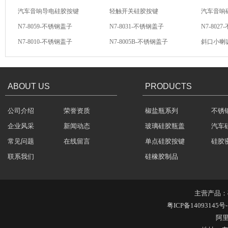
汽车音响导电硅胶按键
轻触开关硅胶按键
汽车音响
N7-8059-不锈钢盖子
N7-8031-不锈钢盖子
N7-802
N7-8010-不锈钢盖子
N7-8005B-不锈钢盖子
斜口小喇
方向盘硅胶按键
汽车音响硅胶按键
硅胶按键
酒罐密封圈
ABOUT US
PRODUCTS
公司介绍
荣誉资质
椒盐瓶系列
不锈
企业风采
新闻动态
玻璃硅胶瓶盖
汽车
常见问题
在线留言
单点硅胶按键
硅胶
玻璃瓶盖密封圈
联系我们
硅橡胶制品
主营产品：
粤ICP备14093145号-
阿