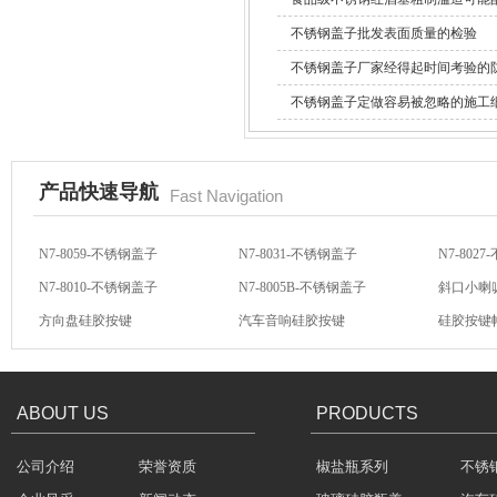
不锈钢盖子批发表面质量的检验
不锈钢盖子厂家经得起时间考验的
酒罐密封圈
不锈钢盖子定做容易被忽略的施工
产品快速导航
Fast Navigation
N7-8059-不锈钢盖子
N7-8031-不锈钢盖子
N7-802
玻璃瓶盖密封圈
N7-8010-不锈钢盖子
N7-8005B-不锈钢盖子
斜口小喇
方向盘硅胶按键
汽车音响硅胶按键
硅胶按键
汽车音响导电硅胶按键
轻触开关硅胶按键
汽车音响
ABOUT US
PRODUCTS
304不锈钢冷水壶盖
公司介绍
荣誉资质
椒盐瓶系列
不锈