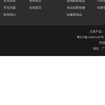
企业风采
新闻动态
玻璃硅胶瓶盖
汽车
常见问题
在线留言
单点硅胶按键
硅胶
联系我们
硅橡胶制品
不锈钢冷水壶盖
主营产品：
粤ICP备14093145号-
阿
地址：广
隔热玻璃硅胶瓶盖