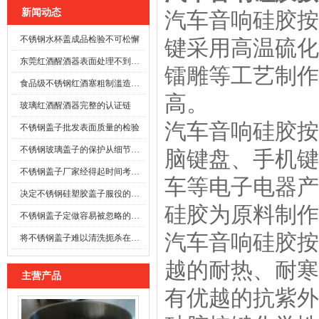
新闻动态
汽车音响硅胶按
不锈钢水杯盖成品检验不可松懈
键采用高温硫化
东莞红酒醒酒器表面处理不到位时
镭雕等工艺制作
食品级不锈钢红酒塞粗制滥造可能酿成事故
高。
玻璃红酒醒酒器完整的认证链
汽车音响硅胶按
不锈钢盖子批发表面质量的检验
不锈钢玻璃盖子的保护从细节开始
脑键盘、手机键
不锈钢盖子厂家经得起时间考验的防线
车等电子电器产
决定不锈钢硅塑胶盖子服役的寿命
硅胶为原料制作
不锈钢盖子定做容易被忽略的施工细节
汽车音响硅胶按
将不锈钢盖子难以清洗扼杀在萌芽之前
越的耐热、耐寒及
主营产品
有优越的抗紫外