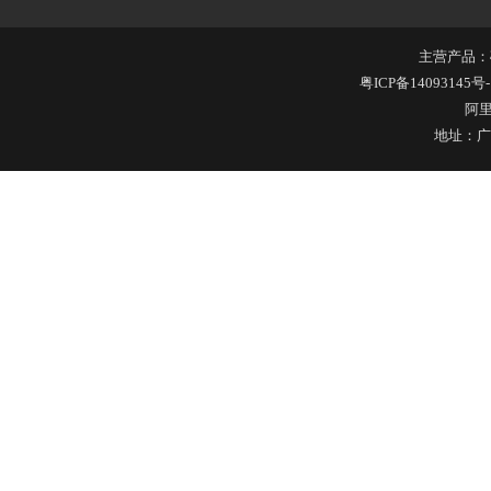
苹果6手机保护套
主营产品：
粤ICP备14093145号-
阿
地址：广
玻璃瓶硅胶套