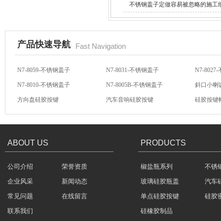
不锈钢盖子定做容易被忽略的施工
产品快速导航
Fast Navigation
N7-8059-不锈钢盖子
N7-8031-不锈钢盖子
N7-802
硅胶保护套
N7-8010-不锈钢盖子
N7-8005B-不锈钢盖子
斜口小喇
方向盘硅胶按键
汽车音响硅胶按键
硅胶按键
汽车音响导电硅胶按键
轻触开关硅胶按键
汽车音响
ABOUT US
PRODUCTS
五金包硅橡胶产品
公司介绍
荣誉资质
椒盐瓶系列
不锈
企业风采
新闻动态
玻璃硅胶瓶盖
汽车
常见问题
在线留言
单点硅胶按键
硅胶
联系我们
硅橡胶制品