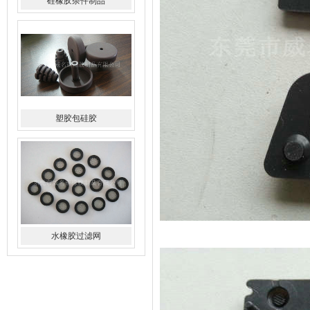
塑胶包硅胶
水橡胶过滤网