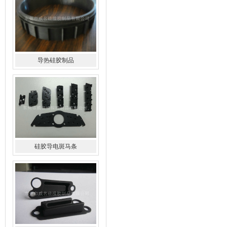
导热硅胶制品
硅胶导电斑马条