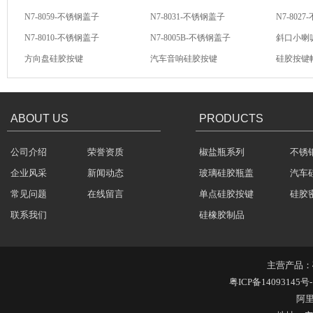
N7-8059-不锈钢盖子
N7-8031-不锈钢盖子
N7-802
N7-8010-不锈钢盖子
N7-8005B-不锈钢盖子
斜口小喇
酒罐密封圈
方向盘硅胶按键
汽车音响硅胶按键
硅胶按键
汽车音响导电硅胶按键
轻触开关硅胶按键
汽车音响
ABOUT US
PRODUCTS
公司介绍
荣誉资质
椒盐瓶系列
不锈
玻璃瓶盖密封圈
企业风采
新闻动态
玻璃硅胶瓶盖
汽车
常见问题
在线留言
单点硅胶按键
硅胶
联系我们
硅橡胶制品
主营产品：
304不锈钢冷水壶盖
粤ICP备14093145号-
阿