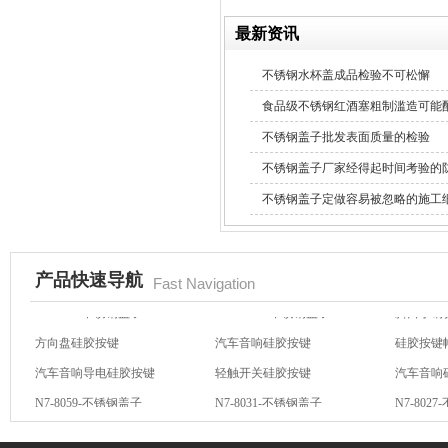
最新资讯
不锈钢水杯盖成品检验不可松懈
五金包硅橡胶产品
食品级不锈钢红酒塞粗制滥造可能
不锈钢盖子批发表面质量的检验
不锈钢盖子厂家经得起时间考验的
不锈钢盖子定做容易被忽略的施工
苹果6手机保护套
产品快速导航
Fast Navigation
方向盘硅胶按键
汽车音响硅胶按键
硅胶按键
汽车音响导电硅胶按键
轻触开关硅胶按键
汽车音响
N7-8059-不锈钢盖子
N7-8031-不锈钢盖子
N7-802
N7-8010-不锈钢盖子
N7-8005B-不锈钢盖子
斜口小喇
玻璃瓶硅胶套