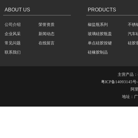
ABOUT US
PRODUCTS
公司介绍
荣誉资质
椒盐瓶系列
不锈
企业风采
新闻动态
玻璃硅胶瓶盖
汽车
常见问题
在线留言
单点硅胶按键
硅胶
导热硅胶制品
联系我们
硅橡胶制品
主营产品：
粤ICP备14093145号-
阿
地址：广
硅胶导电斑马条