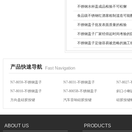
不锈钢水杯盖成品检验不可松懈
食品级不锈钢红酒塞粗制滥造可能
苹果6手机保护套
不锈钢盖子批发表面质量的检验
不锈钢盖子厂家经得起时间考验的
不锈钢盖子定做容易被忽略的施工
产品快速导航
Fast Navigation
玻璃瓶硅胶套
N7-8059-不锈钢盖子
N7-8031-不锈钢盖子
N7-802
N7-8010-不锈钢盖子
N7-8005B-不锈钢盖子
斜口小喇
方向盘硅胶按键
汽车音响硅胶按键
硅胶按键
汽车音响导电硅胶按键
轻触开关硅胶按键
汽车音响
ABOUT US
PRODUCTS