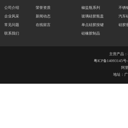
公司介绍
荣誉资质
椒盐瓶系列
不锈
企业风采
新闻动态
玻璃硅胶瓶盖
汽车
常见问题
在线留言
单点硅胶按键
硅胶
联系我们
硅橡胶制品
主营产品：
粤ICP备14093145号-
阿
地址：广