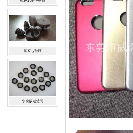
塑胶包硅胶
水橡胶过滤网