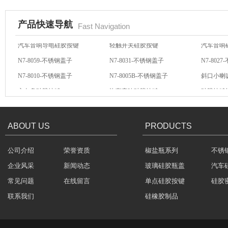
产品快速导航
Fast Navigation
N7-8059-不锈钢盖子
N7-8031-不锈钢盖子
N7-802
N7-8010-不锈钢盖子
N7-8005B-不锈钢盖子
斜口小喇
酒罐密封圈
方向盘硅胶按键
汽车音响硅胶按键
硅胶按键
汽车音响导电硅胶按键
轻触开关硅胶按键
汽车音响
ABOUT US
PRODUCTS
公司介绍
荣誉资质
椒盐瓶系列
不锈
玻璃瓶盖密封圈
企业风采
新闻动态
玻璃硅胶瓶盖
汽车
常见问题
在线留言
单点硅胶按键
硅胶
联系我们
硅橡胶制品