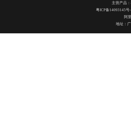
主营产品：
304不锈钢冷水壶盖
粤ICP备14093145号-
阿
地址：广
不锈钢冷水壶盖
隔热玻璃硅胶瓶盖