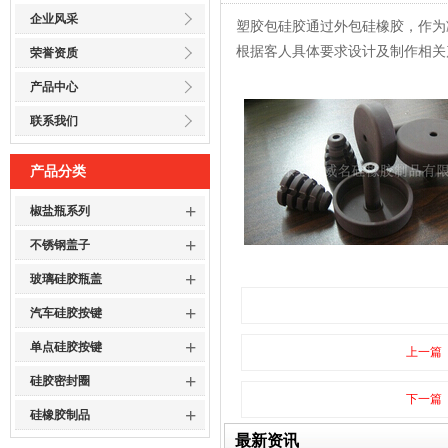
企业风采
塑胶包硅胶通过外包硅橡胶，作为
根据客人具体要求设计及制作相关
荣誉资质
产品中心
联系我们
产品分类
+
椒盐瓶系列
+
不锈钢盖子
+
玻璃硅胶瓶盖
+
汽车硅胶按键
+
单点硅胶按键
上一篇
+
硅胶密封圈
下一篇
+
硅橡胶制品
最新资讯