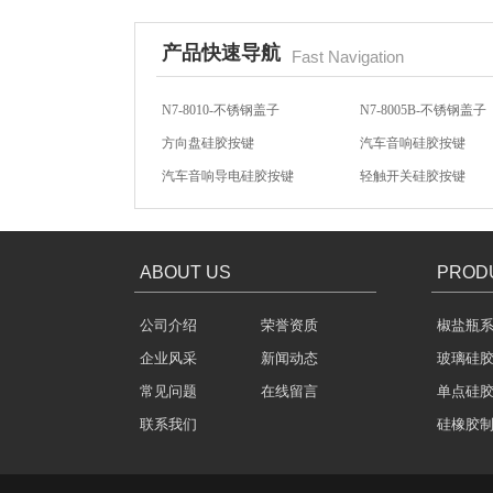
产品快速导航
Fast Navigation
N7-8010-不锈钢盖子
N7-8005B-不锈钢盖子
方向盘硅胶按键
汽车音响硅胶按键
汽车音响导电硅胶按键
轻触开关硅胶按键
304不锈钢冷水壶盖
N7-8059-不锈钢盖子
N7-8031-不锈钢盖子
ABOUT US
PROD
公司介绍
荣誉资质
椒盐瓶
企业风采
新闻动态
玻璃硅
不锈钢冷水壶盖
常见问题
在线留言
单点硅
联系我们
硅橡胶