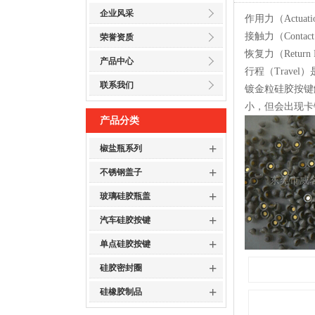
企业风采
作用力（Actu
接触力（Conta
荣誉资质
恢复力（Retu
产品中心
行程（Trav
联系我们
镀金粒硅胶按键
小，但会出现卡键
产品分类
+
椒盐瓶系列
+
不锈钢盖子
+
玻璃硅胶瓶盖
+
汽车硅胶按键
+
单点硅胶按键
+
硅胶密封圈
+
硅橡胶制品