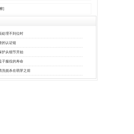
擦]
面处理不到位时
整的认证链
保护从细节开始
盖子服役的寿命
清洗扼杀在萌芽之前