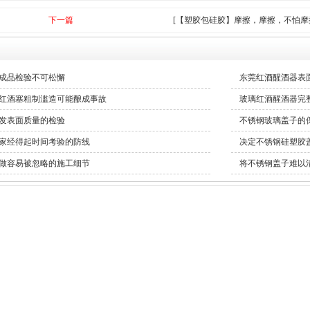
下一篇
[【塑胶包硅胶】摩擦，摩擦，不怕摩
成品检验不可松懈
东莞红酒醒酒器表
红酒塞粗制滥造可能酿成事故
玻璃红酒醒酒器完
发表面质量的检验
不锈钢玻璃盖子的
家经得起时间考验的防线
决定不锈钢硅塑胶
做容易被忽略的施工细节
将不锈钢盖子难以