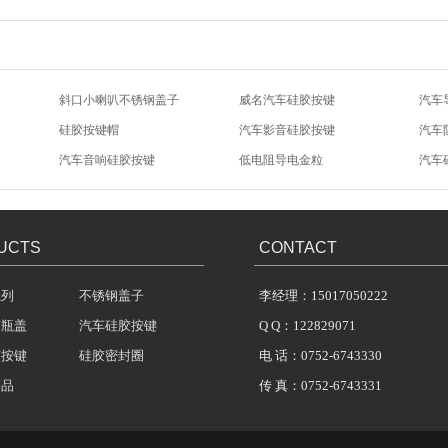
斜口小喇叭不锈钢盖子
威名汽车硅胶按键
汽车
硅胶按键帽
汽车影音硅胶按键
汽车
汽车音响硅胶按键
低电阻导电金粒
汽车
N7-8027-不锈钢盖子
N7-8023-不锈钢盖子
N7-
UCTS
CONTACT
系列
不锈钢盖子
李经理：15017050222
胶瓶盖
汽车硅胶按键
Q Q：122829071
胶按键
硅胶密封圈
电 话：0752-6743330
制品
传 真：0752-6743331