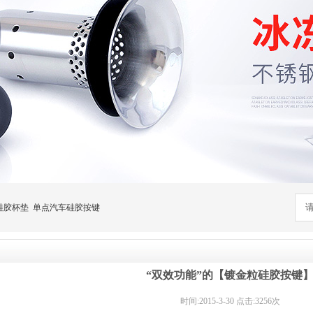
硅胶杯垫
单点汽车硅胶按键
“双效功能”的【镀金粒硅胶按键
时间:2015-3-30 点击:3256次