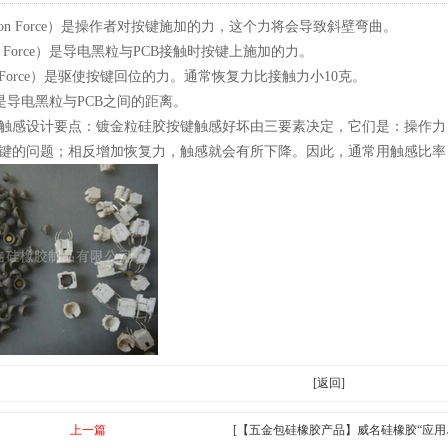
ation Force）是操作者对按键施加的力，这个力将会导致斜壁弯曲。
ct Force）是导电黑粒与PCB接触时按键上施加的力。
rn Force）是驱使按键回位的力。通常恢复力比接触力小10克。
el）是导电黑粒与PCB之间的距离。
触感设计要点：镀金粒硅胶按键触感好坏由三要素决定，它们是：操作力
的问题；相反增加恢复力，触感就会有所下降。因此，通常用触感比率（Tact
[返回]
上一篇
[【五金包硅橡胶产品】威名硅橡胶“应用尽