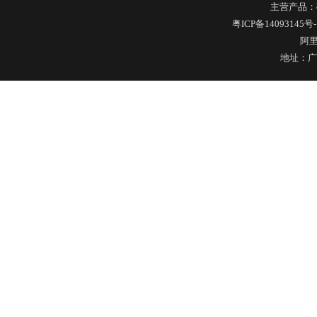
主营产品：
粤ICP备14093145号-
酒罐密封圈
阿
地址：广
玻璃瓶盖密封圈
304不锈钢冷水壶盖