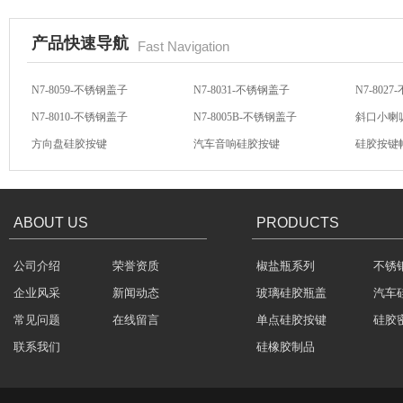
产品快速导航
Fast Navigation
N7-8059-不锈钢盖子
N7-8031-不锈钢盖子
N7-802
N7-8010-不锈钢盖子
N7-8005B-不锈钢盖子
斜口小喇
方向盘硅胶按键
汽车音响硅胶按键
硅胶按键
塑胶包硅胶
汽车音响导电硅胶按键
轻触开关硅胶按键
汽车音响
ABOUT US
PRODUCTS
公司介绍
荣誉资质
椒盐瓶系列
不锈
水橡胶过滤网
企业风采
新闻动态
玻璃硅胶瓶盖
汽车
常见问题
在线留言
单点硅胶按键
硅胶
联系我们
硅橡胶制品