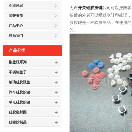
企业风采
无声
开关硅胶按键
我司可以按照客
按键的外表可以经过水转印处理，
荣誉资质
胶按键是一种软胶制品，在使用的
产品中心
的。
联系我们
产品分类
+
椒盐瓶系列
+
不锈钢盖子
+
玻璃硅胶瓶盖
+
汽车硅胶按键
+
单点硅胶按键
+
硅胶密封圈
+
硅橡胶制品