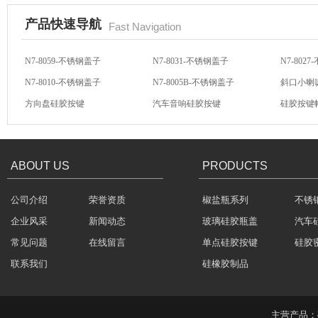
产品快速导航
Fast Navigation
N7-8059-不锈钢盖子
N7-8031-不锈钢盖子
N7-802
N7-8010-不锈钢盖子
N7-8005B-不锈钢盖子
斜口小喇
不锈钢冷水壶盖
方向盘硅胶按键
汽车音响硅胶按键
硅胶按键
汽车音响导电硅胶按键
轻触开关硅胶按键
汽车音响
ABOUT US
PRODUCTS
公司介绍
荣誉资质
椒盐瓶系列
不锈
隔热玻璃硅胶瓶盖
企业风采
新闻动态
玻璃硅胶瓶盖
汽车
常见问题
在线留言
单点硅胶按键
硅胶
联系我们
硅橡胶制品
主营产品：