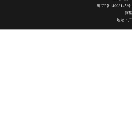
玻璃果汁杯瓶盖
粤ICP备14093145号-
阿
地址：广
硅胶保护套
五金包硅橡胶产品