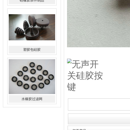
塑胶包硅胶
水橡胶过滤网