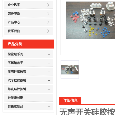
企业风采
荣誉资质
产品中心
联系我们
产品分类
+
椒盐瓶系列
+
不锈钢盖子
+
玻璃硅胶瓶盖
+
汽车硅胶按键
+
单点硅胶按键
+
硅胶密封圈
详细信息
+
硅橡胶制品
无声开关硅胶按