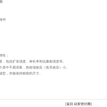
圈
准件
回弹性；
械强度，包括扩张强度、伸长率和抗撕裂强度等。
，在介质中不易溶胀，热收缩效应（焦耳效应）小。
工成型，并能保持精密的尺寸。
[返回 硅胶密封圈]