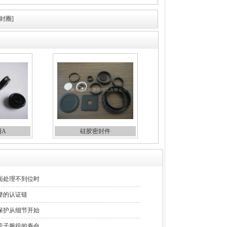
封圈]
圈A
硅胶密封件
面处理不到位时
整的认证链
保护从细节开始
盖子服役的寿命