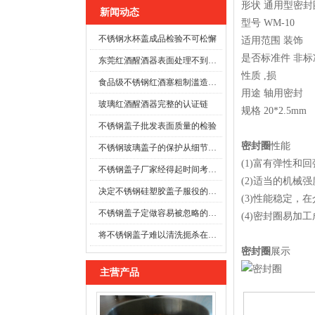
形状 通用型密封
新闻动态
型号 WM-10
不锈钢水杯盖成品检验不可松懈
适用范围 装饰
是否标准件 非标
东莞红酒醒酒器表面处理不到位时
性质 ,损
食品级不锈钢红酒塞粗制滥造可能酿成事故
用途 轴用密封
玻璃红酒醒酒器完整的认证链
规格 20*2.5mm
不锈钢盖子批发表面质量的检验
密封圈
性能
不锈钢玻璃盖子的保护从细节开始
(1)富有弹性和
不锈钢盖子厂家经得起时间考验的防线
(2)适当的机
决定不锈钢硅塑胶盖子服役的寿命
(3)性能稳定
不锈钢盖子定做容易被忽略的施工细节
(4)密封圈易加
将不锈钢盖子难以清洗扼杀在萌芽之前
密封圈
展示
主营产品