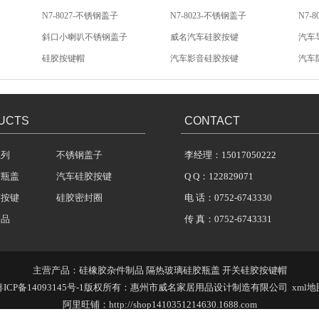
N7-8027-不锈钢盖子
N7-8023-不锈钢盖子
N7-
斜口小喇叭不锈钢盖子
威名汽车硅胶按键
汽车
硅胶按键帽
汽车影音硅胶按键
汽车
汽车音响硅胶按键
低电阻导电金粒
汽车
UCTS
CONTACT
系列
不锈钢盖子
李经理：15017050222
胶瓶盖
汽车硅胶按键
Q Q：122829071
胶按键
硅胶密封圈
电 话：0752-6743330
制品
传 真：0752-6743331
主营产品：
硅橡胶杂件制品
隔热玻璃硅胶瓶盖
开关硅胶按键帽
ICP备14093145号-1
版权所有：惠州市威名家居用品设计制造有限公司
xml地
阿里旺铺：
http://shop1410351214630.1688.com