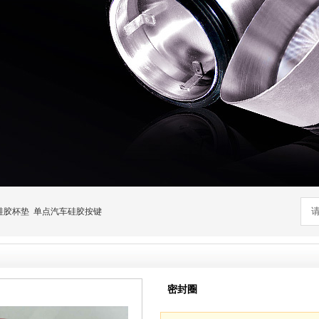
硅胶杯垫
单点汽车硅胶按键
密封圈