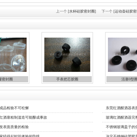
上一个
[水杯硅胶密封圈]
下一个
[运动壶硅胶密
罐密封圈
手表把芯胶圈
活塞0型
成品检验不可松懈
东莞红酒醒酒器表
红酒塞粗制滥造可能酿成事故
玻璃红酒醒酒器完
发表面质量的检验
不锈钢玻璃盖子的
家经得起时间考验的防线
决定不锈钢硅塑胶