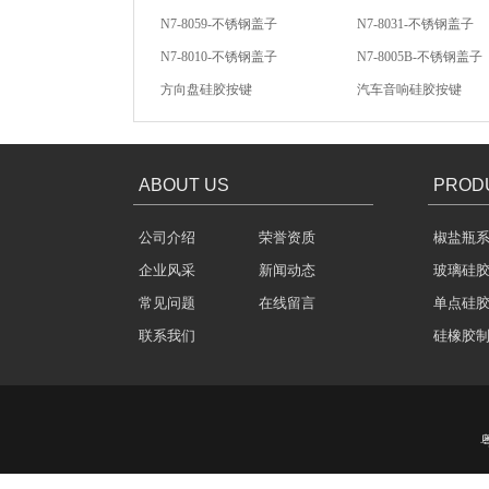
N7-8059-不锈钢盖子
N7-8031-不锈钢盖子
N7-8010-不锈钢盖子
N7-8005B-不锈钢盖子
酒罐密封圈
方向盘硅胶按键
汽车音响硅胶按键
汽车音响导电硅胶按键
轻触开关硅胶按键
ABOUT US
PROD
公司介绍
荣誉资质
椒盐瓶
玻璃瓶盖密封圈
企业风采
新闻动态
玻璃硅
常见问题
在线留言
单点硅
联系我们
硅橡胶
304不锈钢冷水壶盖
粤