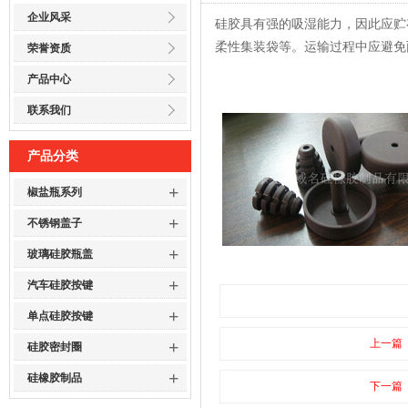
企业风采
硅胶具有强的吸湿能力，因此应贮
柔性集装袋等。运输过程中应避免
荣誉资质
产品中心
联系我们
产品分类
+
椒盐瓶系列
+
不锈钢盖子
+
玻璃硅胶瓶盖
+
汽车硅胶按键
+
单点硅胶按键
+
上一篇
硅胶密封圈
+
硅橡胶制品
下一篇