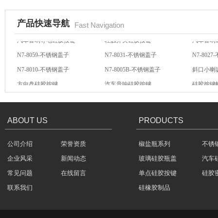
产品快速导航
Fast Navigation
N7-8059-不锈钢盖子
N7-8031-不锈钢盖子
N7-802
N7-8010-不锈钢盖子
N7-8005B-不锈钢盖子
斜口小喇
酒罐密封圈
方向盘硅胶按键
汽车音响硅胶按键
硅胶按键
汽车音响导电硅胶按键
轻触开关硅胶按键
汽车音响
ABOUT US
PRODUCTS
公司介绍
荣誉资质
椒盐瓶系列
不锈
玻璃瓶盖密封圈
企业风采
新闻动态
玻璃硅胶瓶盖
汽车
常见问题
在线留言
单点硅胶按键
硅胶
联系我们
硅橡胶制品