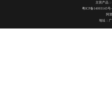
主营产品：
304不锈钢冷水壶盖
粤ICP备14093145号-
阿
地址：广
不锈钢冷水壶盖
隔热玻璃硅胶瓶盖