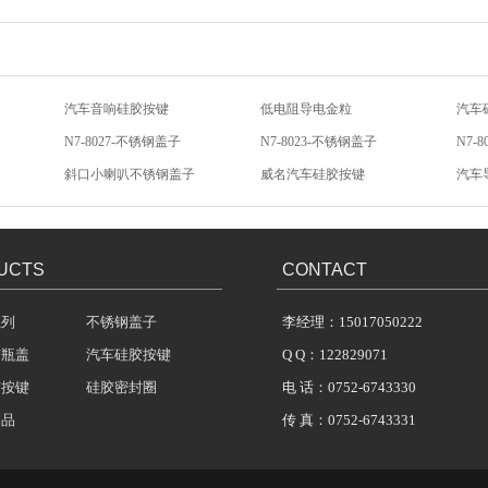
N7-8027-不锈钢盖子
N7-8023-不锈钢盖子
N7-
斜口小喇叭不锈钢盖子
威名汽车硅胶按键
汽车
硅胶按键帽
汽车影音硅胶按键
汽车
汽车音响硅胶按键
低电阻导电金粒
汽车
UCTS
CONTACT
系列
不锈钢盖子
李经理：15017050222
胶瓶盖
汽车硅胶按键
Q Q：122829071
胶按键
硅胶密封圈
电 话：0752-6743330
制品
传 真：0752-6743331