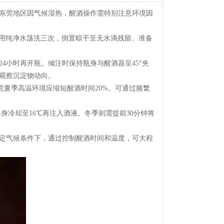
东莞地区因气候湿热，醒酒操作需特别注意环境因
再用纯净水荡洗三次，倒置晾干至无水滴残留。准备
4小时再开瓶。倾注时保持瓶身与醒酒器呈45°夹
观察沉淀物动向。
东莞夏季高温环境应缩短醒酒时间20%。可通过频繁
身冷却至16℃再注入酒液。冬季则需提前30分钟将
定气候条件下，通过控制醒酒时间和温度，可大程