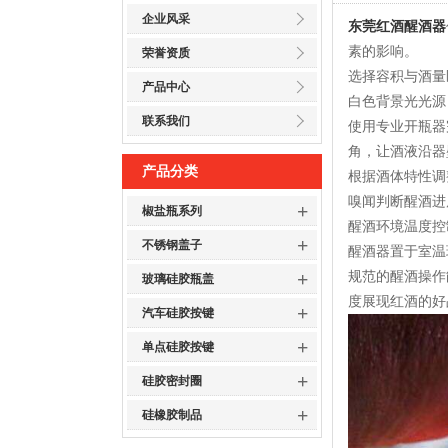
企业风采
东莞红酒醒酒器
素的影响。
荣誉资质
选择容积与酒量
产品中心
白色背景光光源
联系我们
使用专业开瓶器
角，让酒液沿器
产品分类
根据酒体特性调
嗅闻判断醒酒进
+
椒盐瓶系列
醒酒环境温度控
+
不锈钢盖子
醒酒器置于室温
+
规范的醒酒操作
玻璃硅胶瓶盖
度展现红酒的好
+
汽车硅胶按键
+
单点硅胶按键
+
硅胶密封圈
+
硅橡胶制品