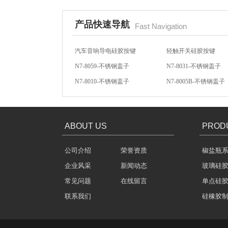
产品快速导航
Fast Navigation
N7-8059-不锈钢盖子
N7-8031-不锈钢盖子
N7-8010-不锈钢盖子
N7-8005B-不锈钢盖子
酒罐密封圈
方向盘硅胶按键
汽车音响硅胶按键
汽车音响导电硅胶按键
轻触开关硅胶按键
ABOUT US
PROD
公司介绍
荣誉资质
椒盐瓶
玻璃瓶盖密封圈
企业风采
新闻动态
玻璃硅
常见问题
在线留言
单点硅
联系我们
硅橡胶