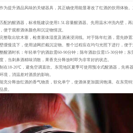
作为提升酒品风味的关键器具，其正确使用能显著改了红酒的饮用体验。
匹配的醒酒器，标准瓶建议使用1.5L容量醒酒器。先用温水冲洗内壁，
，便于观察酒体颜色和沉淀物情况。
完整取出软木塞，检查塞体湿度及酒液浸润线。对于陈年红酒，需先静置2
壁缓慢流下，使用滤网拦截沉淀物。整个过程应在均匀光照下进行，便于
整醒酒时长：年轻单宁的酒款需60-90分钟；陈年酒款仅需15-30分钟；
度，当刺鼻酒精味消散，果香充分释放时即为非常好的状态。
制在18-20℃，避免空调直吹。东莞地区夏季可使用预冷式醒酒器，先将器
环境，消温差对酒质的影响。
能充分释放红酒的香气物质，软化单宁，使酒体更加圆润饱满。在东莞特
品质。