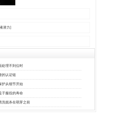
液潜力]
面处理不到位时
整的认证链
保护从细节开始
盖子服役的寿命
清洗扼杀在萌芽之前