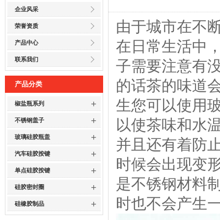
企业风采
由于城市在不
荣誉资质
在日常生活中
产品中心
联系我们
子需要注意有
的话茶的味道
产品分类
生您可以使用
+
椒盐瓶系列
+
以使茶味和水
不锈钢盖子
+
玻璃硅胶瓶盖
并且还有着防
+
汽车硅胶按键
时候会出现变
+
单点硅胶按键
是不锈钢材料
+
硅胶密封圈
时也不会产生
+
硅橡胶制品