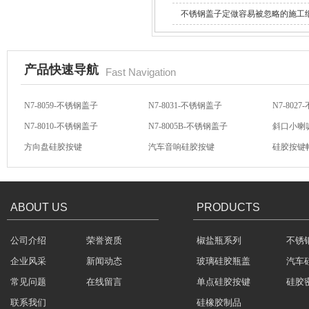
不锈钢盖子定做容易被忽略的施工
产品快速导航
Fast Navigation
酒罐密封圈
N7-8059-不锈钢盖子
N7-8031-不锈钢盖子
N7-802
N7-8010-不锈钢盖子
N7-8005B-不锈钢盖子
斜口小喇
方向盘硅胶按键
汽车音响硅胶按键
硅胶按键
汽车音响导电硅胶按键
轻触开关硅胶按键
汽车音响
ABOUT US
PRODUCTS
玻璃瓶盖密封圈
公司介绍
荣誉资质
椒盐瓶系列
不锈
企业风采
新闻动态
玻璃硅胶瓶盖
汽车
常见问题
在线留言
单点硅胶按键
硅胶
联系我们
硅橡胶制品