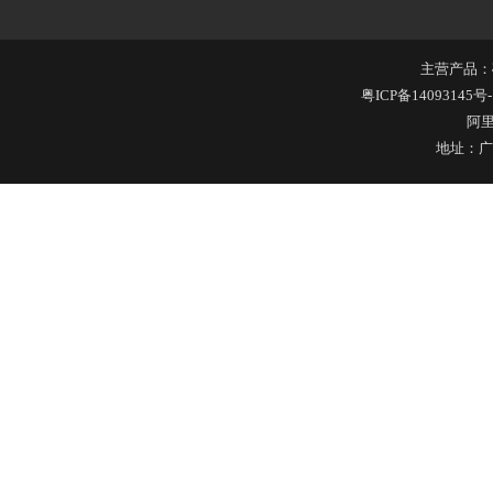
304不锈钢冷水壶盖
主营产品：
粤ICP备14093145号-
阿
地址：广
不锈钢冷水壶盖
隔热玻璃硅胶瓶盖