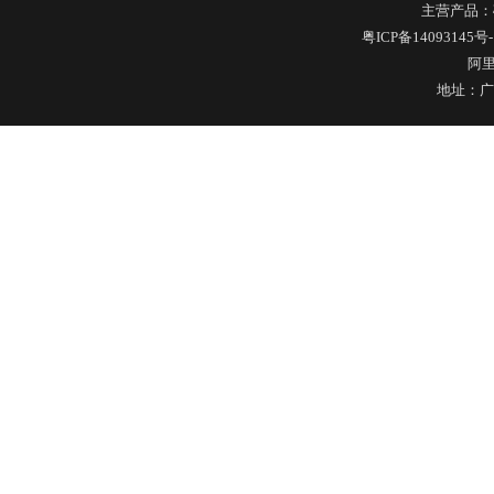
主营产品：
不锈钢冷水壶盖
粤ICP备14093145号-
阿
地址：广
隔热玻璃硅胶瓶盖
玻璃果汁杯瓶盖