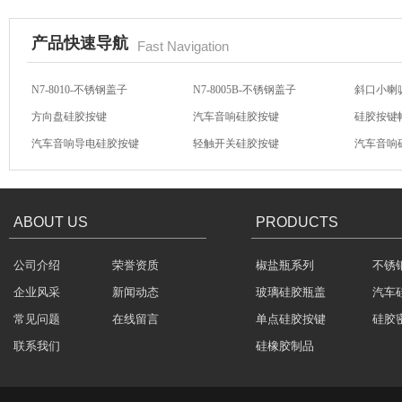
产品快速导航
Fast Navigation
N7-8010-不锈钢盖子
N7-8005B-不锈钢盖子
斜口小喇
方向盘硅胶按键
汽车音响硅胶按键
硅胶按键
玻璃瓶盖密封圈
汽车音响导电硅胶按键
轻触开关硅胶按键
汽车音响
N7-8059-不锈钢盖子
N7-8031-不锈钢盖子
N7-802
ABOUT US
PRODUCTS
公司介绍
荣誉资质
椒盐瓶系列
不锈
304不锈钢冷水壶盖
企业风采
新闻动态
玻璃硅胶瓶盖
汽车
常见问题
在线留言
单点硅胶按键
硅胶
联系我们
硅橡胶制品