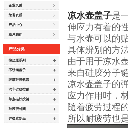
企业风采
凉水壶盖子
是
荣誉资质
伸应力有着的
产品中心
联系我们
与水壶可以的
具体辨别的方
产品分类
由于用于凉水
+
椒盐瓶系列
+
来自硅胶分子
不锈钢盖子
+
玻璃硅胶瓶盖
凉水壶盖子的
+
汽车硅胶按键
应力作用时，
+
单点硅胶按键
随着疲劳过程
+
硅胶密封圈
所以耐疲劳也
+
硅橡胶制品