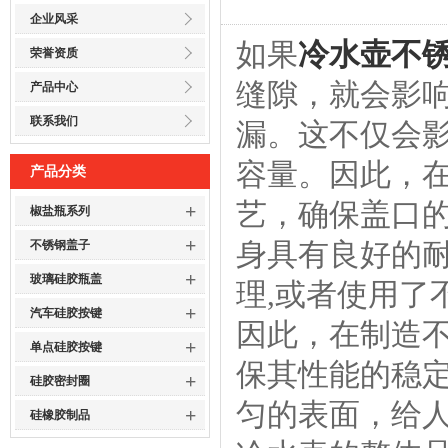
企业风采
如果
冷水壶不
荣誉资质
缝隙，就会影
产品中心
联系我们
漏。这不仅会
容量。因此，
产品分类
艺，确保盖口
+
椒盐瓶系列
+
身具有良好的耐
不锈钢盖子
+
玻璃硅胶瓶盖
理,或者使用了
+
汽车硅胶按键
因此，在制造不
+
单点硅胶按键
保其性能的稳
+
硅胶密封圈
匀的表面，给
+
硅橡胶制品