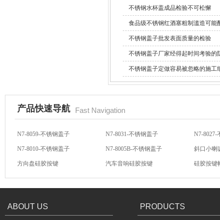
不锈钢水杯盖成品检验不可松懈
食品级不锈钢红酒塞粗制滥造可能
不锈钢盖子批发表面质量的检验
不锈钢盖子厂家经得起时间考验的
不锈钢盖子定做容易被忽略的施工
酒罐密封圈
产品快速导航
Fast Navigation
N7-8059-不锈钢盖子
N7-8031-不锈钢盖子
N7-802
N7-8010-不锈钢盖子
N7-8005B-不锈钢盖子
斜口小喇
玻璃瓶盖密封圈
方向盘硅胶按键
汽车音响硅胶按键
硅胶按键
汽车音响导电硅胶按键
轻触开关硅胶按键
汽车音响
ABOUT US
PRODUCTS