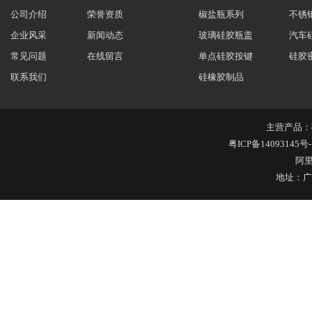
公司介绍
荣誉资质
椒盐瓶系列
不锈
304不锈钢冷水壶盖
企业风采
新闻动态
玻璃硅胶瓶盖
汽车
常见问题
在线留言
单点硅胶按键
硅胶
联系我们
硅橡胶制品
主营产品：
不锈钢冷水壶盖
粤ICP备14093145号-
阿
地址：广
隔热玻璃硅胶瓶盖