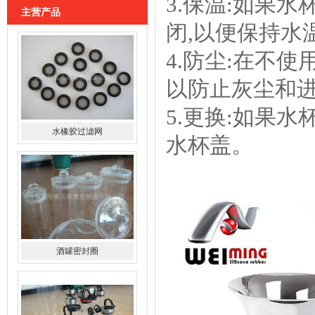
3.保温:如果
主营产品
闭,以便保持水
4.防尘:在不
以防止灰尘和
5.更换:如果
水橡胶过滤网
水杯盖。
酒罐密封圈