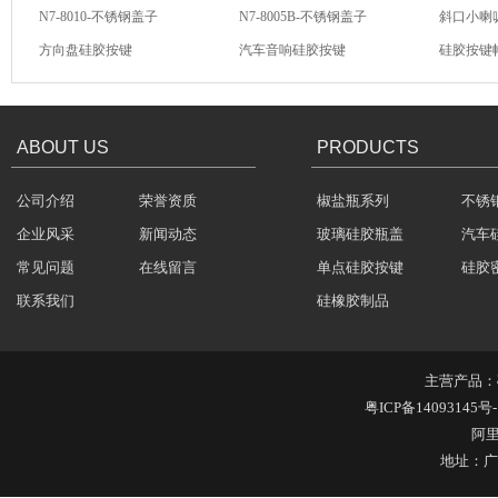
N7-8010-不锈钢盖子
N7-8005B-不锈钢盖子
斜口小喇
硅胶保护套
方向盘硅胶按键
汽车音响硅胶按键
硅胶按键
汽车音响导电硅胶按键
轻触开关硅胶按键
汽车音响
ABOUT US
PRODUCTS
公司介绍
荣誉资质
椒盐瓶系列
不锈
五金包硅橡胶产品
企业风采
新闻动态
玻璃硅胶瓶盖
汽车
常见问题
在线留言
单点硅胶按键
硅胶
联系我们
硅橡胶制品
主营产品：
粤ICP备14093145号-
苹果6手机保护套
阿
地址：广