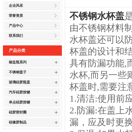
企业风采
不锈钢水杯盖
荣誉资质
由不锈钢材料制
产品中心
联系我们
水杯盖还可以
杯盖的设计和
产品分类
具有防漏功能,
+
椒盐瓶系列
+
水杯,而另一些
不锈钢盖子
+
玻璃硅胶瓶盖
杯盖时,需要注
+
汽车硅胶按键
1.清洁:使用
+
单点硅胶按键
2.防漏:在盖
+
硅胶密封圈
漏，应及时更
+
硅橡胶制品