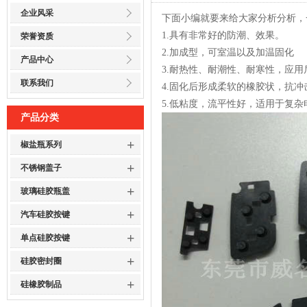
企业风采
下面小编就要来给大家分析分析，
1.具有非常好的防潮、效果。
荣誉资质
2.加成型，可室温以及加温固化
产品中心
3.耐热性、耐潮性、耐寒性，应
联系我们
4.固化后形成柔软的橡胶状，抗冲
5.低粘度，流平性好，适用于复
产品分类
+
椒盐瓶系列
+
不锈钢盖子
+
玻璃硅胶瓶盖
+
汽车硅胶按键
+
单点硅胶按键
+
硅胶密封圈
+
硅橡胶制品