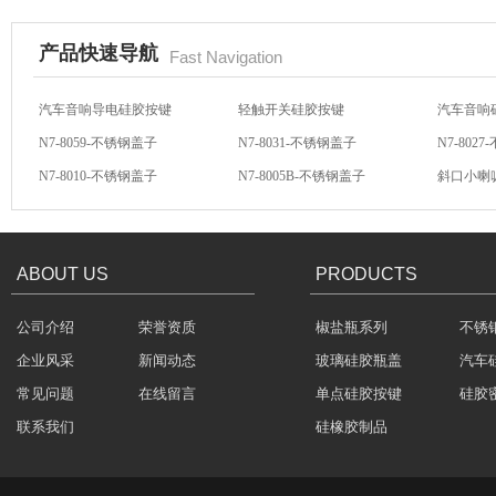
产品快速导航
Fast Navigation
汽车音响导电硅胶按键
轻触开关硅胶按键
汽车音响
N7-8059-不锈钢盖子
N7-8031-不锈钢盖子
N7-802
N7-8010-不锈钢盖子
N7-8005B-不锈钢盖子
斜口小喇
酒罐密封圈
方向盘硅胶按键
汽车音响硅胶按键
硅胶按键
ABOUT US
PRODUCTS
公司介绍
荣誉资质
椒盐瓶系列
不锈
企业风采
新闻动态
玻璃硅胶瓶盖
汽车
玻璃瓶盖密封圈
常见问题
在线留言
单点硅胶按键
硅胶
联系我们
硅橡胶制品