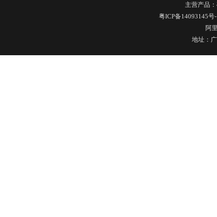
主营产品：
粤ICP备14093145号-
304不锈钢冷水壶盖
阿
地址：广
不锈钢冷水壶盖
隔热玻璃硅胶瓶盖