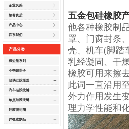
企业风采
五金包硅橡胶
荣誉资质
他各种橡胶制
产品中心
联系我们
罩、门窗封条
壳、机车(脚踏
产品分类
乳经凝固、干燥
+
椒盐瓶系列
+
橡胶可用来擦去
不锈钢盖子
+
玻璃硅胶瓶盖
此词一直沿用
+
汽车硅胶按键
外力作用发生
+
单点硅胶按键
理力学性能和
+
硅胶密封圈
+
硅橡胶制品