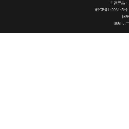
主营产品：
玻璃果汁杯瓶盖
粤ICP备14093145号-
阿
地址：广
硅胶保护套
五金包硅橡胶产品