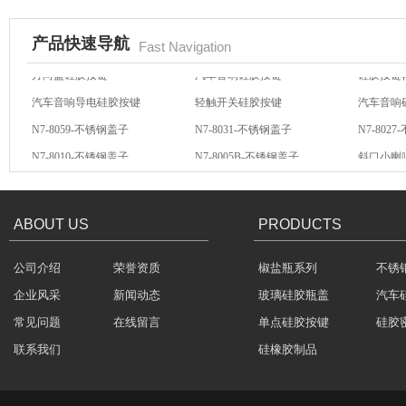
产品快速导航
Fast Navigation
汽车音响导电硅胶按键
轻触开关硅胶按键
汽车音响
N7-8059-不锈钢盖子
N7-8031-不锈钢盖子
N7-802
不锈钢冷水壶盖
N7-8010-不锈钢盖子
N7-8005B-不锈钢盖子
斜口小喇
方向盘硅胶按键
汽车音响硅胶按键
硅胶按键
ABOUT US
PRODUCTS
公司介绍
荣誉资质
椒盐瓶系列
不锈
隔热玻璃硅胶瓶盖
企业风采
新闻动态
玻璃硅胶瓶盖
汽车
常见问题
在线留言
单点硅胶按键
硅胶
联系我们
硅橡胶制品