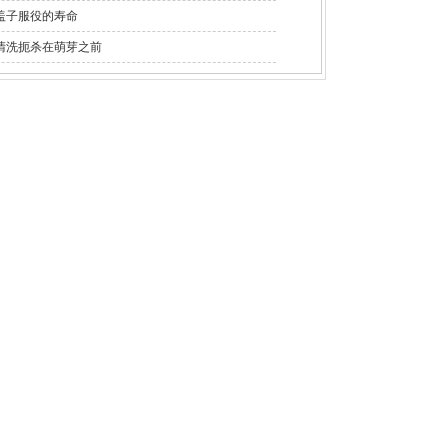
盖子服役的寿命
清洗扼杀在萌芽之前