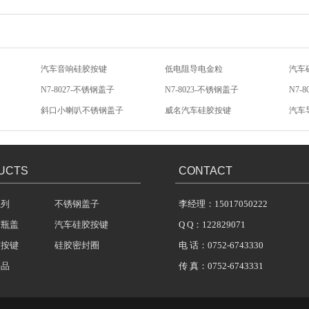
N7-8027-不锈钢盖子
N7-8023-不锈钢盖子
N7-
斜口小喇叭不锈钢盖子
威名汽车硅胶按键
汽车
硅胶按键帽
汽车影音硅胶按键
汽车
汽车音响硅胶按键
低电阻导电金粒
汽车
UCTS
CONTACT
系列
不锈钢盖子
李经理：15017050222
胶瓶盖
汽车硅胶按键
Q Q：122829071
胶按键
硅胶密封圈
电 话：0752-6743330
制品
传 真：0752-6743331