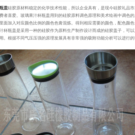
瓶盖
硅胶原材料稳定的化学技术性能，所以企业具有，是现今硅胶礼品市
费者喜爱。玻璃果汁杯瓶盖用到的硅胶原料调色原理和美术绘画中调色的
里面加入对应颜色比例的颜色色膏混炼。得到相应需要的颜色，配色颜色一
汁杯瓶盖是采用一种的硅胶作为原料生产制作设计而成的硅胶盖子，可以
用。根据不同气压压强的原理发展具有非常强的吸附功能分析可以进行的