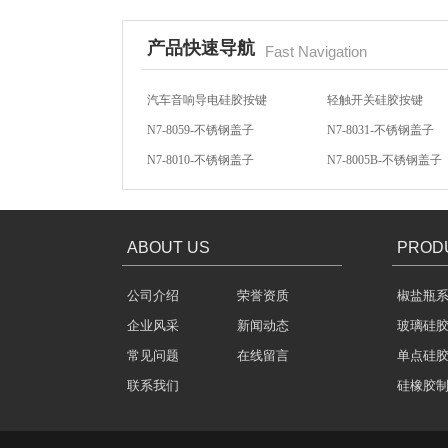
产品快速导航
Fast Navigation
N7-8059-不锈钢盖子
N7-8031-不锈钢盖子
N7-8010-不锈钢盖子
N7-8005B-不锈钢盖子
酒罐密封圈
方向盘硅胶按键
汽车音响硅胶按键
汽车音响导电硅胶按键
轻触开关硅胶按键
ABOUT US
PROD
公司介绍
荣誉资质
椒盐瓶
玻璃瓶盖密封圈
企业风采
新闻动态
玻璃硅
常见问题
在线留言
单点硅
联系我们
硅橡胶