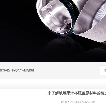
硅胶杯垫
单点汽车硅胶按键
来了解玻璃果汁杯瓶盖原材料的情
时间:2025-10-13 点击:742次