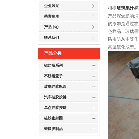
企业风采
根据
玻璃果汁杯
产品深受影响消
荣誉资质
的添加是通过在
产品中心
色样品。玻璃果
联系我们
防虫防灰尘等作
高温硫化成型。
产品分类
+
椒盐瓶系列
+
不锈钢盖子
+
玻璃硅胶瓶盖
+
汽车硅胶按键
+
单点硅胶按键
+
硅胶密封圈
+
硅橡胶制品