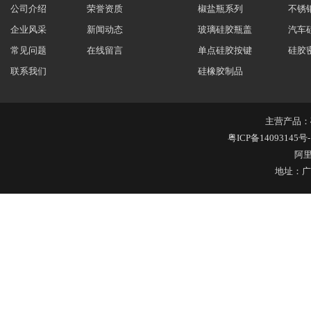
公司介绍
荣誉资质
椒盐瓶系列
不锈
企业风采
新闻动态
玻璃硅胶瓶盖
汽车
常见问题
在线留言
单点硅胶按键
硅胶
玻璃果汁杯瓶盖
联系我们
硅橡胶制品
主营产品：
粤ICP备14093145号-
阿
地址：广
硅胶保护套
五金包硅橡胶产品