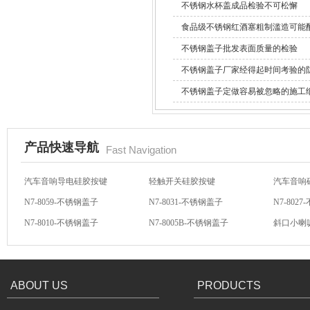
不锈钢水杯盖成品检验不可松懈
304不锈钢冷水壶盖
食品级不锈钢红酒塞粗制滥造可能
不锈钢盖子批发表面质量的检验
不锈钢盖子厂家经得起时间考验的
不锈钢盖子定做容易被忽略的施工
不锈钢冷水壶盖
产品快速导航
Fast Navigation
N7-8059-不锈钢盖子
N7-8031-不锈钢盖子
N7-802
N7-8010-不锈钢盖子
N7-8005B-不锈钢盖子
斜口小喇
方向盘硅胶按键
汽车音响硅胶按键
硅胶按键
汽车音响导电硅胶按键
轻触开关硅胶按键
汽车音响
隔热玻璃硅胶瓶盖
ABOUT US
PRODUCTS