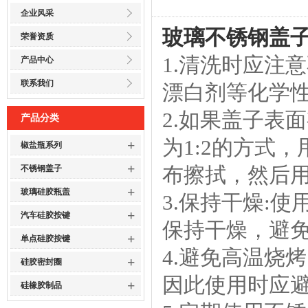
企业风采
玻璃不锈钢盖
荣誉资质
1.清洗时应注
产品中心
联系我们
漂白剂等化学
2.如果盖子表
产品分类
为1:2的方式
+
椒盐瓶系列
+
布擦拭，然后
不锈钢盖子
+
玻璃硅胶瓶盖
3.保持干燥:
+
汽车硅胶按键
保持干燥，避
+
单点硅胶按键
4.避免高温烧
+
硅胶密封圈
因此使用时应
+
硅橡胶制品