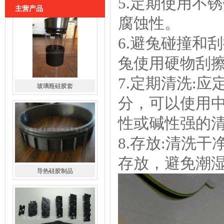
5.定期使用不
主营产品
腐蚀性。
6.避兔碰撞和
兔使用硬物刮
7.定期清洗:
导热硅胶制品
分，可以使用
性或碱性强的
8.存放:清洗
存放，避免潮
硅胶导电斑马条