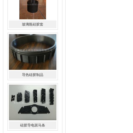
导热硅胶制品
硅胶导电斑马条