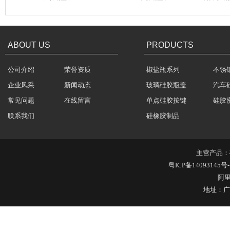
方向盘硅胶按键
汽车音响硅胶按键
硅胶按键
玻璃果汁杯瓶盖
汽车音响导电硅胶按键
轻触开关硅胶按键
汽车音响
ABOUT US
PRODUCTS
公司介绍
荣誉资质
椒盐瓶系列
不锈
企业风采
新闻动态
玻璃硅胶瓶盖
汽车
硅胶保护套
常见问题
在线留言
单点硅胶按键
硅胶
联系我们
硅橡胶制品
主营产品：
粤ICP备14093145号-
阿
五金包硅橡胶产品
地址：广