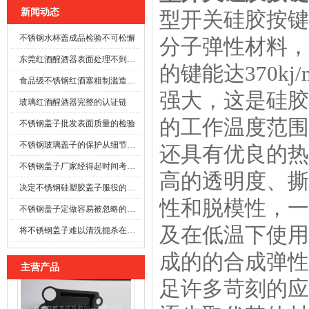
新闻动态
型开关硅胶按键
不锈钢水杯盖成品检验不可松懈
分子弹性材料，
东莞红酒醒酒器表面处理不到位时
的键能达370kj
食品级不锈钢红酒塞粗制滥造可能酿成事故
强大，这是硅胶
玻璃红酒醒酒器完整的认证链
的工作温度范围（
不锈钢盖子批发表面质量的检验
不锈钢玻璃盖子的保护从细节开始
还具有优良的热
不锈钢盖子厂家经得起时间考验的防线
高的透明度、撕
决定不锈钢硅塑胶盖子服役的寿命
性和脱模性，一
不锈钢盖子定做容易被忽略的施工细节
及在低温下使用
将不锈钢盖子难以清洗扼杀在萌芽之前
成的的合成弹性
主营产品
足许多苛刻的应