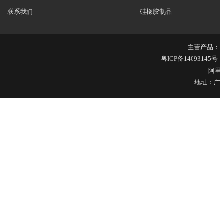
联系我们
硅橡胶制品
主营产品：
粤ICP备14093145号-
硅胶保护套
阿
地址：广
五金包硅橡胶产品