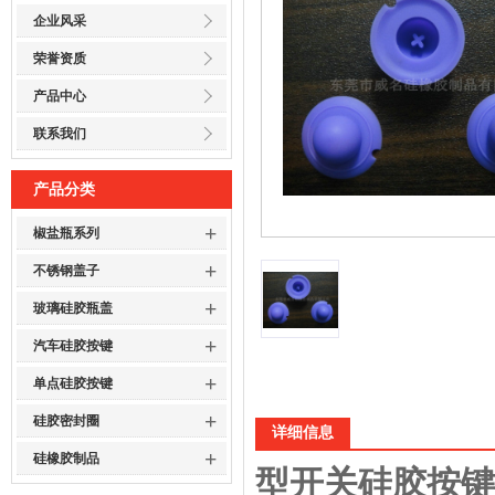
企业风采
荣誉资质
产品中心
联系我们
产品分类
+
椒盐瓶系列
+
不锈钢盖子
+
玻璃硅胶瓶盖
+
汽车硅胶按键
+
单点硅胶按键
+
硅胶密封圈
详细信息
+
硅橡胶制品
型开关硅胶按键