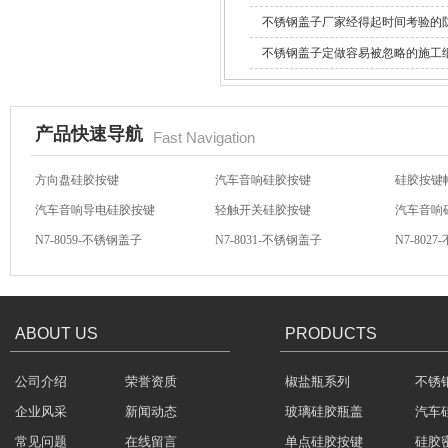
不锈钢盖子厂家经得起时间考验的
不锈钢盖子定做容易被忽略的施工
不锈钢冷水壶盖
产品快速导航
Fast Navigation
汽车音响导电硅胶按键
轻触开关硅胶按键
汽车音响
N7-8059-不锈钢盖子
N7-8031-不锈钢盖子
N7-802
隔热玻璃硅胶瓶盖
N7-8010-不锈钢盖子
N7-8005B-不锈钢盖子
斜口小喇
方向盘硅胶按键
汽车音响硅胶按键
硅胶按键
ABOUT US
PRODUCTS
公司介绍
荣誉资质
椒盐瓶系列
不锈
玻璃果汁杯瓶盖
企业风采
新闻动态
玻璃硅胶瓶盖
汽车
常见问题
在线留言
单点硅胶按键
硅胶