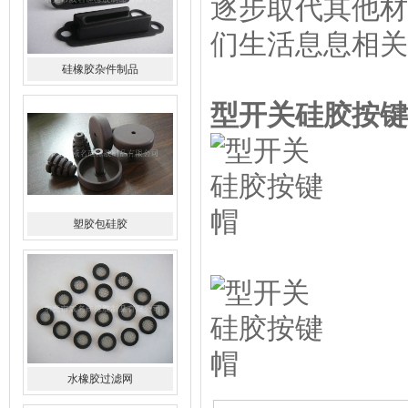
逐步取代其他材
们生活息息相关
塑胶包硅胶
型开关硅胶按键
水橡胶过滤网