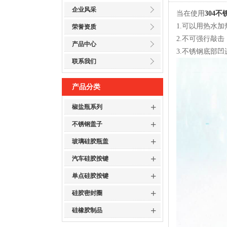
企业风采
当在使用
304
1.可以用热水
荣誉资质
2.不可强行敲
产品中心
3.不锈钢底部
联系我们
产品分类
+
椒盐瓶系列
+
不锈钢盖子
+
玻璃硅胶瓶盖
+
汽车硅胶按键
+
单点硅胶按键
+
硅胶密封圈
+
硅橡胶制品