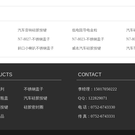
N7-8027-不锈钢盖子
N7-8023-不锈钢盖子
N7-
斜口小喇叭不锈钢盖子
威名汽车硅胶按键
汽车
硅胶按键帽
汽车影音硅胶按键
汽车
汽车音响硅胶按键
低电阻导电金粒
汽车
UCTS
CONTACT
系列
不锈钢盖子
李经理：15017050222
胶瓶盖
汽车硅胶按键
Q Q：122829071
胶按键
硅胶密封圈
电 话：0752-6743330
制品
传 真：0752-6743331