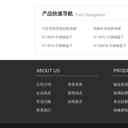
产品快速导航
Fast Navigation
N7-8059-不锈钢盖子
N7-8031-不锈钢盖子
N7-8010-不锈钢盖子
N7-8005B-不锈钢盖子
酒罐密封圈
方向盘硅胶按键
汽车音响硅胶按键
汽车音响导电硅胶按键
轻触开关硅胶按键
ABOUT US
PROD
公司介绍
荣誉资质
椒盐瓶
玻璃瓶盖密封圈
企业风采
新闻动态
玻璃硅
常见问题
在线留言
单点硅
联系我们
硅橡胶