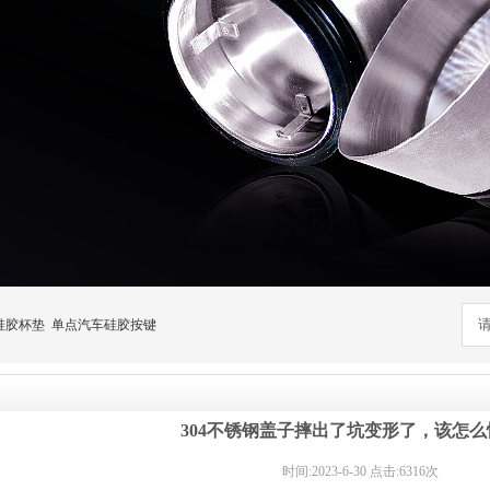
硅胶杯垫
单点汽车硅胶按键
304不锈钢盖子摔出了坑变形了，该怎
时间:2023-6-30 点击:6316次