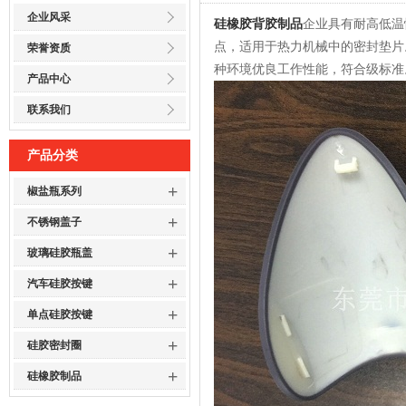
企业风采
硅橡胶背胶制品
企业具有耐高低温
点，适用于热力机械中的密封垫片
荣誉资质
种环境优良工作性能，符合级标准
产品中心
联系我们
产品分类
+
椒盐瓶系列
+
不锈钢盖子
+
玻璃硅胶瓶盖
+
汽车硅胶按键
+
单点硅胶按键
+
硅胶密封圈
+
硅橡胶制品