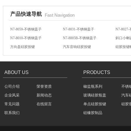
产品快速导航
Fast Navigation
N7-8059-不锈钢盖子
N7-8031-不锈钢盖子
N7-802
酒罐密封圈
N7-8010-不锈钢盖子
N7-8005B-不锈钢盖子
斜口小喇
方向盘硅胶按键
汽车音响硅胶按键
硅胶按键
汽车音响导电硅胶按键
轻触开关硅胶按键
汽车音响
ABOUT US
PRODUCTS
玻璃瓶盖密封圈
公司介绍
荣誉资质
椒盐瓶系列
不锈
企业风采
新闻动态
玻璃硅胶瓶盖
汽车
常见问题
在线留言
单点硅胶按键
硅胶
联系我们
硅橡胶制品
304不锈钢冷水壶盖