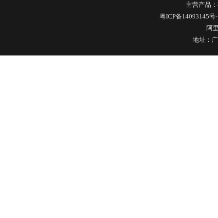
主营产品：
粤ICP备14093145号-
阿
地址：广
不锈钢冷水壶盖
隔热玻璃硅胶瓶盖