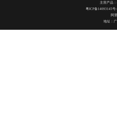
主营产品：
玻璃果汁杯瓶盖
粤ICP备14093145号-
阿
地址：广
硅胶保护套
五金包硅橡胶产品