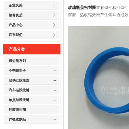
企业风采
玻璃瓶盖密封圈
富有弹性和回弹性
溶胀，热收缩效应产生焦耳通过效
荣誉资质
产品中心
联系我们
产品分类
+
椒盐瓶系列
+
不锈钢盖子
+
玻璃硅胶瓶盖
+
汽车硅胶按键
+
单点硅胶按键
+
硅胶密封圈
+
硅橡胶制品