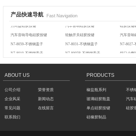
产品快速导航
Fast Navigation
汽车音响导电硅胶按键
轻触开关硅胶按键
汽车音响
N7-8059-不锈钢盖子
N7-8031-不锈钢盖子
N7-802
不锈钢冷水壶盖
N7-8010-不锈钢盖子
N7-8005B-不锈钢盖子
斜口小喇
方向盘硅胶按键
汽车音响硅胶按键
硅胶按键
ABOUT US
PRODUCTS
公司介绍
荣誉资质
椒盐瓶系列
不锈
隔热玻璃硅胶瓶盖
企业风采
新闻动态
玻璃硅胶瓶盖
汽车
常见问题
在线留言
单点硅胶按键
硅胶
联系我们
硅橡胶制品