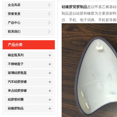
企业风采
硅橡胶背胶制品
是以甲基乙烯基硅
制品是以硅胶和橡胶为主要原材料
荣誉资质
仪、手机、电子词典、手机套等都
产品中心
联系我们
产品分类
+
椒盐瓶系列
+
不锈钢盖子
+
玻璃硅胶瓶盖
+
汽车硅胶按键
+
单点硅胶按键
+
硅胶密封圈
+
硅橡胶制品