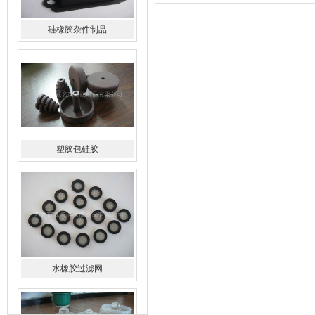
塑胶包硅胶
水橡胶过滤网
酒罐密封圈