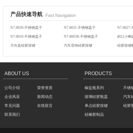
产品快速导航
Fast Navigation
N7-8010-不锈钢盖子
N7-8005B-不锈钢盖子
斜口小喇
方向盘硅胶按键
汽车音响硅胶按键
硅胶按键
玻璃瓶盖密封圈
汽车音响导电硅胶按键
轻触开关硅胶按键
汽车音响
N7-8059-不锈钢盖子
N7-8031-不锈钢盖子
N7-802
ABOUT US
PRODUCTS
公司介绍
荣誉资质
椒盐瓶系列
不锈
304不锈钢冷水壶盖
企业风采
新闻动态
玻璃硅胶瓶盖
汽车
常见问题
在线留言
单点硅胶按键
硅胶
联系我们
硅橡胶制品