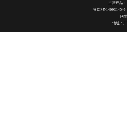
主营产品：
不锈钢冷水壶盖
粤ICP备14093145号-
阿
地址：广
隔热玻璃硅胶瓶盖
玻璃果汁杯瓶盖