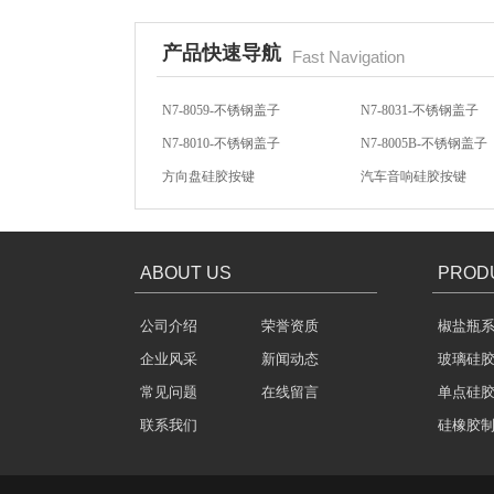
产品快速导航
Fast Navigation
酒罐密封圈
N7-8059-不锈钢盖子
N7-8031-不锈钢盖子
N7-8010-不锈钢盖子
N7-8005B-不锈钢盖子
方向盘硅胶按键
汽车音响硅胶按键
汽车音响导电硅胶按键
轻触开关硅胶按键
ABOUT US
PROD
玻璃瓶盖密封圈
公司介绍
荣誉资质
椒盐瓶
企业风采
新闻动态
玻璃硅
常见问题
在线留言
单点硅
联系我们
硅橡胶
304不锈钢冷水壶盖