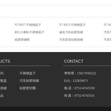
N7-8027-不锈钢盖子
N7-8023-不锈钢盖子
N7-
斜口小喇叭不锈钢盖子
威名汽车硅胶按键
汽车
硅胶按键帽
汽车影音硅胶按键
汽车
汽车音响硅胶按键
低电阻导电金粒
汽车
UCTS
CONTACT
系列
不锈钢盖子
李经理：15017050222
胶瓶盖
汽车硅胶按键
Q Q：122829071
胶按键
硅胶密封圈
电 话：0752-6743330
制品
传 真：0752-6743331