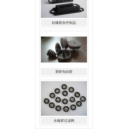
塑胶包硅胶
水橡胶过滤网
酒罐密封圈