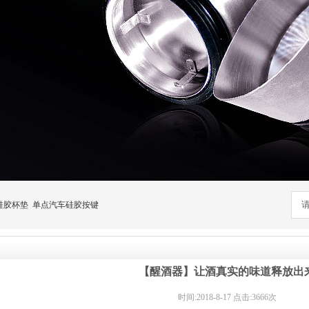
硅胶杯垫
单点汽车硅胶按键
【醒酒器】让酒真实的味道释放出
时间:2018-8-17 点击:3666次