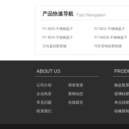
产品快速导航
Fast Navigation
N7-8059-不锈钢盖子
N7-8031-不锈钢盖子
N7-8010-不锈钢盖子
N7-8005B-不锈钢盖子
方向盘硅胶按键
汽车音响硅胶按键
玻璃瓶盖密封圈
汽车音响导电硅胶按键
轻触开关硅胶按键
ABOUT US
PROD
公司介绍
荣誉资质
椒盐瓶
企业风采
新闻动态
玻璃硅
304不锈钢冷水壶盖
常见问题
在线留言
单点硅
联系我们
硅橡胶