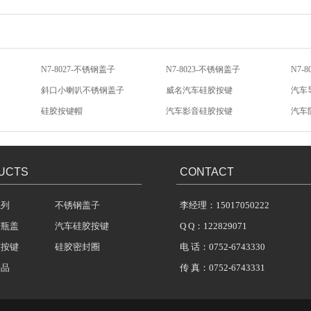
N7-8027-不锈钢盖子
N7-8023-不锈钢盖子
N7-
斜口小喇叭不锈钢盖子
威名汽车硅胶按键
汽车
硅胶按键帽
汽车影音硅胶按键
汽车
汽车音响硅胶按键
低电阻导电金粒
汽车
UCTS
CONTACT
系列
不锈钢盖子
李经理：15017050222
胶瓶盖
汽车硅胶按键
Q Q：122829071
胶按键
硅胶密封圈
电 话：0752-6743330
制品
传 真：0752-6743331