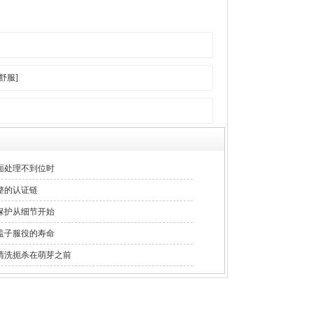
舒服]
面处理不到位时
整的认证链
保护从细节开始
盖子服役的寿命
清洗扼杀在萌芽之前