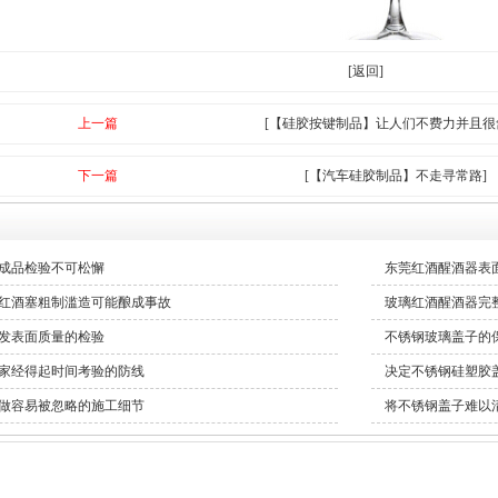
[返回]
上一篇
[【硅胶按键制品】让人们不费力并且很
下一篇
[【汽车硅胶制品】不走寻常路]
成品检验不可松懈
东莞红酒醒酒器表
红酒塞粗制滥造可能酿成事故
玻璃红酒醒酒器完
发表面质量的检验
不锈钢玻璃盖子的
家经得起时间考验的防线
决定不锈钢硅塑胶
做容易被忽略的施工细节
将不锈钢盖子难以