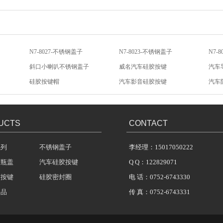
N7-8027-不锈钢盖子
N7-8023-不锈钢盖子
N7-
斜口小喇叭不锈钢盖子
威名汽车硅胶按键
汽车
硅胶按键帽
汽车影音硅胶按键
汽车
汽车音响硅胶按键
低电阻导电金粒
汽车
UCTS
CONTACT
系列
不锈钢盖子
李经理：15017050222
胶瓶盖
汽车硅胶按键
Q Q：122829071
胶按键
硅胶密封圈
电 话：0752-6743330
制品
传 真：0752-6743331