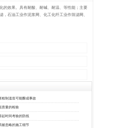
化的效果。具有耐酸、耐碱、耐温、等性能；主要
滤，石油工业作泥浆网、化工化纤工业作筛滤网、
塞粗制滥造可能酿成事故
面质量的检验
得起时间考验的防线
易被忽略的施工细节