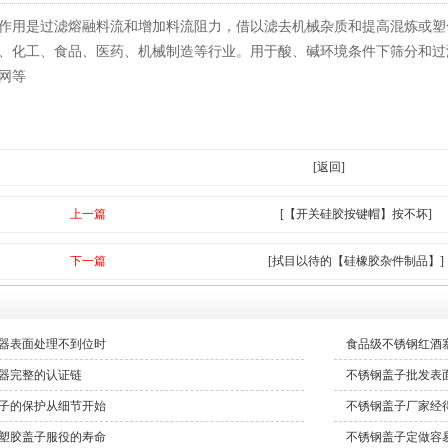
作用是过滤熔融料流和增加料流阻力，借以滤去机械杂质和提高混炼或塑
、化工、食品、医药、机械制造等行业。用于酸、碱环境条件下筛分和过
网等
[返回]
上一篇
[【开关硅胶按键帽】按不坏]
下一篇
[拭目以待的【硅橡胶杂件制品】]
器表面处理不到位时
食品级不锈钢红酒
器完整的认证链
不锈钢盖子批发表
子的保护从细节开始
不锈钢盖子厂家经
塑胶盖子服役的寿命
不锈钢盖子定做容