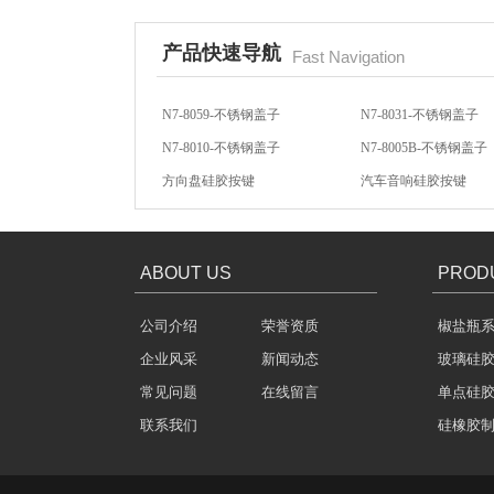
产品快速导航
Fast Navigation
N7-8059-不锈钢盖子
N7-8031-不锈钢盖子
N7-8010-不锈钢盖子
N7-8005B-不锈钢盖子
酒罐密封圈
方向盘硅胶按键
汽车音响硅胶按键
汽车音响导电硅胶按键
轻触开关硅胶按键
ABOUT US
PROD
公司介绍
荣誉资质
椒盐瓶
玻璃瓶盖密封圈
企业风采
新闻动态
玻璃硅
常见问题
在线留言
单点硅
联系我们
硅橡胶