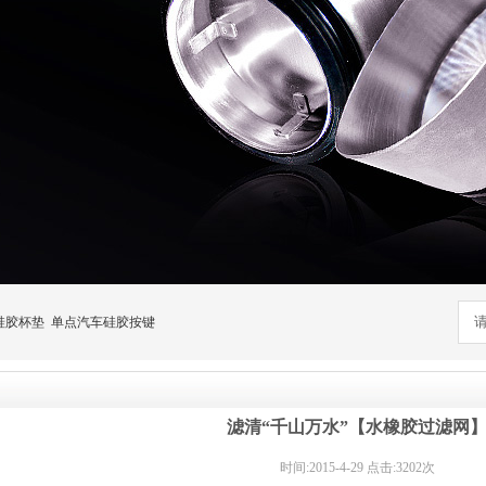
硅胶杯垫
单点汽车硅胶按键
滤清“千山万水”【水橡胶过滤网
时间:2015-4-29 点击:3202次