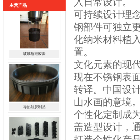
入日常设计。
主营产品
可持续设计理
钢部件可独立
化纳米材料植
置。
导热硅胶制品
文化元素的现
现在不锈钢表
转译。中国设
山水画的意境
个性化定制成
硅胶导电斑马条
盖造型设计，通
打造个性化产