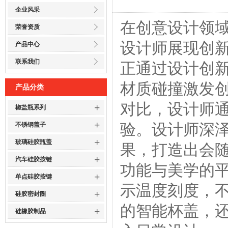
企业风采
在创意设计领
荣誉资质
设计师展现创
产品中心
联系我们
正通过设计创
材质碰撞激发
产品分类
对比，设计师
+
椒盐瓶系列
+
验。设计师深
不锈钢盖子
+
玻璃硅胶瓶盖
果，打造出会
+
汽车硅胶按键
功能与美学的
+
单点硅胶按键
示温度刻度，
+
硅胶密封圈
的智能杯盖，
+
硅橡胶制品