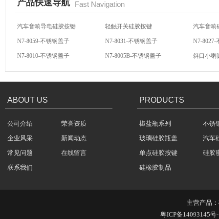
产品快速导航
Fast Navigation
N7-8059-不锈钢盖子
N7-8031-不锈钢盖子
N7-802
N7-8010-不锈钢盖子
N7-8005B-不锈钢盖子
斜口小喇
玻璃果汁杯瓶盖
方向盘硅胶按键
汽车音响硅胶按键
硅胶按键
汽车音响导电硅胶按键
轻触开关硅胶按键
汽车音响
ABOUT US
PRODUCTS
公司介绍
荣誉资质
椒盐瓶系列
不锈
硅胶保护套
企业风采
新闻动态
玻璃硅胶瓶盖
汽车
常见问题
在线留言
单点硅胶按键
硅胶
联系我们
硅橡胶制品
主营产品：
五金包硅橡胶产品
粤ICP备14093145号-