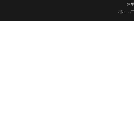
阿
地址：广
苹果6手机保护套
玻璃瓶硅胶套