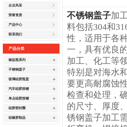
企业风采
不锈钢盖子
加
荣誉资质
料包括304和
产品中心
联系我们
性，适用于各种
一，具有优良的
产品分类
加工、化工等领
+
椒盐瓶系列
+
特别是对海水
不锈钢盖子
+
玻璃硅胶瓶盖
要更高耐腐蚀
+
汽车硅胶按键
检查和处理，
+
单点硅胶按键
的尺寸、厚度
+
硅胶密封圈
锈钢盖子加工
+
硅橡胶制品