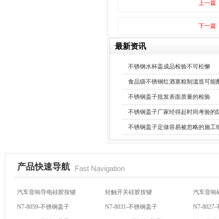
上一篇
水橡胶过滤网
下一篇
最新资讯
不锈钢水杯盖成品检验不可松懈
食品级不锈钢红酒塞粗制滥造可能
酒罐密封圈
不锈钢盖子批发表面质量的检验
不锈钢盖子厂家经得起时间考验的
不锈钢盖子定做容易被忽略的施工
产品快速导航
Fast Navigation
玻璃瓶盖密封圈
汽车音响导电硅胶按键
轻触开关硅胶按键
汽车音响
N7-8059-不锈钢盖子
N7-8031-不锈钢盖子
N7-802
N7-8010-不锈钢盖子
N7-8005B-不锈钢盖子
斜口小喇