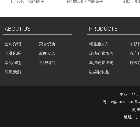
方向盘硅胶按键
汽车音响硅胶按键
硅胶按键
304不锈钢冷水壶盖
ABOUT US
PRODUCTS
公司介绍
荣誉资质
椒盐瓶系列
不锈
企业风采
新闻动态
玻璃硅胶瓶盖
汽车
常见问题
在线留言
单点硅胶按键
硅胶
联系我们
硅橡胶制品
不锈钢冷水壶盖
主营产品：
粤ICP备14093145号-
阿
地址：广
隔热玻璃硅胶瓶盖