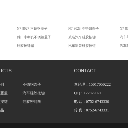
N7-8027-不锈钢盖子
N7-8023-不锈钢盖子
N7-
斜口小喇叭不锈钢盖子
威名汽车硅胶按键
汽车
硅胶按键帽
汽车影音硅胶按键
汽车
汽车音响硅胶按键
低电阻导电金粒
汽车
UCTS
CONTACT
系列
不锈钢盖子
李经理：15017050222
胶瓶盖
汽车硅胶按键
Q Q：122829071
胶按键
硅胶密封圈
电 话：0752-6743330
制品
传 真：0752-6743331