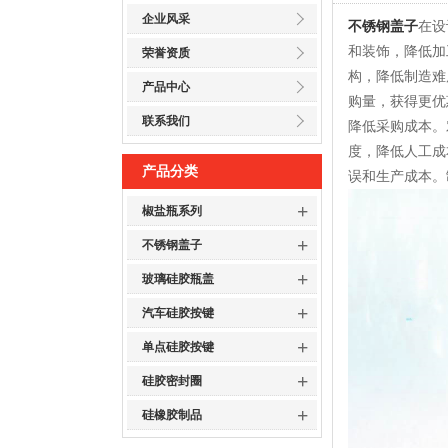
企业风采
不锈钢盖子
在设
和装饰，降低加
荣誉资质
构，降低制造难
产品中心
购量，获得更优
联系我们
降低采购成本。
度，降低人工成
产品分类
误和生产成本。
+
椒盐瓶系列
+
不锈钢盖子
+
玻璃硅胶瓶盖
+
汽车硅胶按键
+
单点硅胶按键
+
硅胶密封圈
+
硅橡胶制品