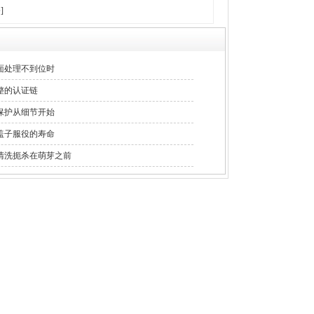
]
面处理不到位时
整的认证链
保护从细节开始
盖子服役的寿命
清洗扼杀在萌芽之前