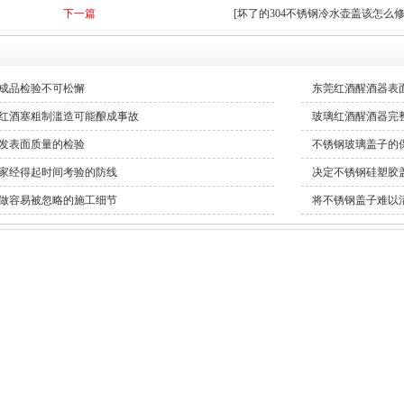
下一篇
[坏了的304不锈钢冷水壶盖该怎么修
成品检验不可松懈
东莞红酒醒酒器表
红酒塞粗制滥造可能酿成事故
玻璃红酒醒酒器完
发表面质量的检验
不锈钢玻璃盖子的
家经得起时间考验的防线
决定不锈钢硅塑胶
做容易被忽略的施工细节
将不锈钢盖子难以