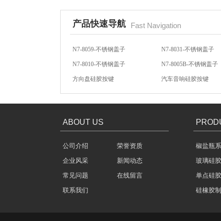
产品快速导航
Fast Navigation
N7-8059-不锈钢盖子
N7-8031-不锈钢盖子
N7-8010-不锈钢盖子
N7-8005B-不锈钢盖子
方向盘硅胶按键
汽车音响硅胶按键
玻璃瓶盖密封圈
汽车音响导电硅胶按键
轻触开关硅胶按键
ABOUT US
PROD
公司介绍
荣誉资质
椒盐瓶
304不锈钢冷水壶盖
企业风采
新闻动态
玻璃硅
常见问题
在线留言
单点硅
联系我们
硅橡胶