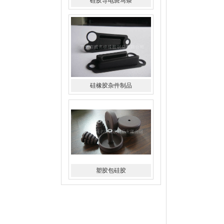
硅胶导电斑马条
硅橡胶杂件制品
塑胶包硅胶