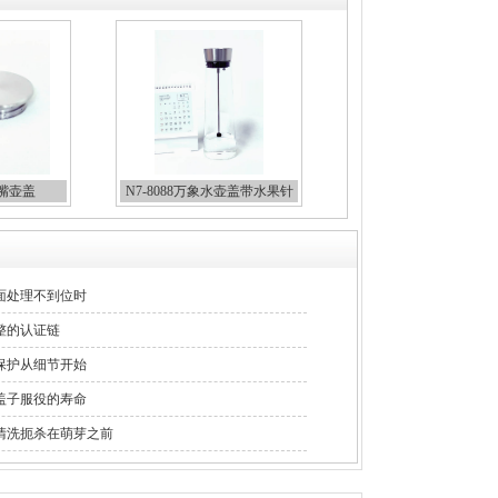
鹰嘴壶盖
N7-8088万象水壶盖带水果针
面处理不到位时
整的认证链
保护从细节开始
盖子服役的寿命
清洗扼杀在萌芽之前