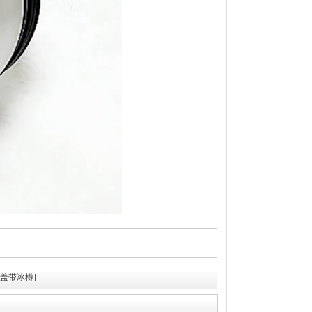
叭盖带冰樽]