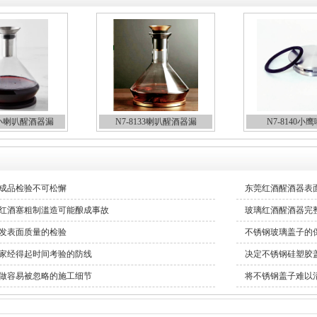
35小喇叭醒酒器漏
N7-8133喇叭醒酒器漏
N7-8140小
成品检验不可松懈
东莞红酒醒酒器表
红酒塞粗制滥造可能酿成事故
玻璃红酒醒酒器完
发表面质量的检验
不锈钢玻璃盖子的
家经得起时间考验的防线
决定不锈钢硅塑胶
做容易被忽略的施工细节
将不锈钢盖子难以