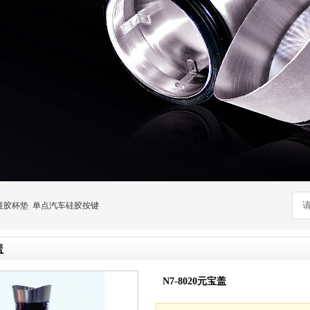
硅胶杯垫
单点汽车硅胶按键
盖
N7-8020元宝盖