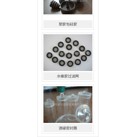
塑胶包硅胶
水橡胶过滤网
酒罐密封圈