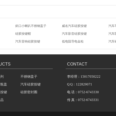
斜口小喇叭不锈钢盖子
威名汽车硅胶按键
汽车
硅胶按键帽
汽车影音硅胶按键
汽车
汽车音响硅胶按键
低电阻导电金粒
汽车
N7-8027-不锈钢盖子
N7-8023-不锈钢盖子
N7-
UCTS
CONTACT
系列
不锈钢盖子
李经理：15017050222
胶瓶盖
汽车硅胶按键
Q Q：122829071
胶按键
硅胶密封圈
电 话：0752-6743330
制品
传 真：0752-6743331