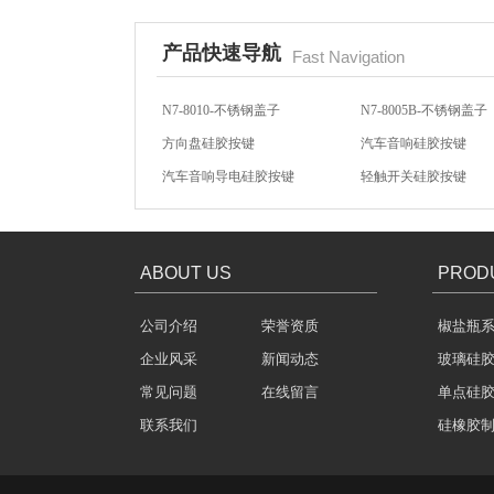
产品快速导航
Fast Navigation
N7-8010-不锈钢盖子
N7-8005B-不锈钢盖子
方向盘硅胶按键
汽车音响硅胶按键
玻璃瓶盖密封圈
汽车音响导电硅胶按键
轻触开关硅胶按键
N7-8059-不锈钢盖子
N7-8031-不锈钢盖子
ABOUT US
PROD
公司介绍
荣誉资质
椒盐瓶
304不锈钢冷水壶盖
企业风采
新闻动态
玻璃硅
常见问题
在线留言
单点硅
联系我们
硅橡胶