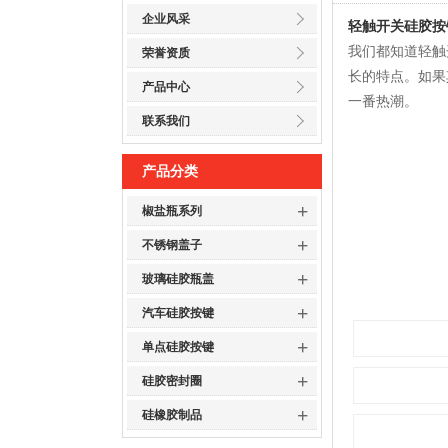
企业风采
轻触开关硅胶按
我们都知道轻触
荣誉资质
长的特点。如果
产品中心
一番热潮。
联系我们
产品分类
+
椒盐瓶系列
+
不锈钢盖子
+
玻璃硅胶瓶盖
+
汽车硅胶按键
+
单点硅胶按键
+
硅胶密封圈
+
硅橡胶制品