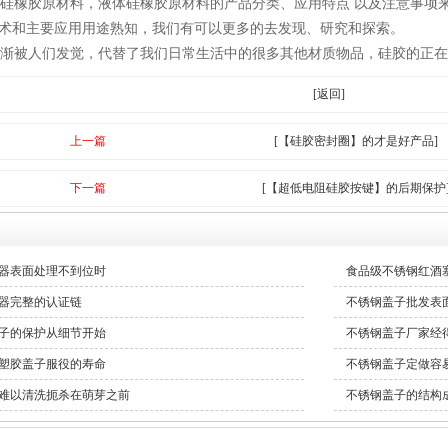
橡胶原材料，液体硅橡胶原材料的产品分类、应用特点 以及注意事项
术和主要应用用途熟知，我们有可以更多的去发现、研究和探索。
被人们发觉，代替了我们日常生活中的很多其他材质物品，硅胶的正在
[返回]
上一篇
[【硅胶密封圈】的才是好产品]
下一篇
[【超低电阻硅胶按键】的后期保护
器表面处理不到位时
食品级不锈钢红酒
器完整的认证链
不锈钢盖子批发表
子的保护从细节开始
不锈钢盖子厂家经
塑胶盖子服役的寿命
不锈钢盖子定做容
难以清洗扼杀在萌芽之前
不锈钢盖子的结构