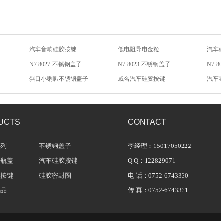
汽车音响硅胶按键
低电阻导电金粒
汽车
N7-8027-不锈钢盖子
N7-8023-不锈钢盖子
N7-
斜口小喇叭不锈钢盖子
威名汽车硅胶按键
汽车
硅胶按键帽
汽车影音硅胶按键
汽车
UCTS
CONTACT
系列
不锈钢盖子
李经理：15017050222
胶瓶盖
汽车硅胶按键
Q Q：122829071
胶按键
硅胶密封圈
电 话：0752-6743330
制品
传 真：0752-6743331