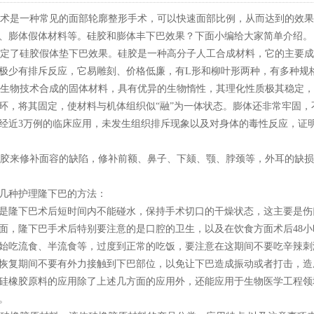
是一种常见的面部轮廓整形手术，可以快速面部比例，从而达到的效果
、膨体假体材料等。硅胶和膨体丰下巴效果？下面小编给大家简单介绍。
了硅胶假体垫下巴效果。硅胶是一种高分子人工合成材料，它的主要成
极少有排斥反应，它易雕刻、价格低廉，有L形和柳叶形两种，有多种规
物技术合成的固体材料，具有优异的生物惰性，其理化性质极其稳定，
环，将其固定，使材料与机体组织似“融”为一体状态。膨体还非常牢固
经近3万例的临床应用，未发生组织排斥现象以及对身体的毒性反应，证
来修补面容的缺陷，修补前额、鼻子、下颏、颚、脖颈等，外耳的缺损
几种护理隆下巴的方法：
是隆下巴术后短时间内不能碰水，保持手术切口的干燥状态，这主要是伤
面，隆下巴手术后特别要注意的是口腔的卫生，以及在饮食方面术后48小
始吃流食、半流食等，过度到正常的吃饭，要注意在这期间不要吃辛辣刺
恢复期间不要有外力接触到下巴部位，以免让下巴造成振动或者打击，造
硅橡胶原料的应用除了上述几方面的应用外，还能应用于生物医学工程领
。