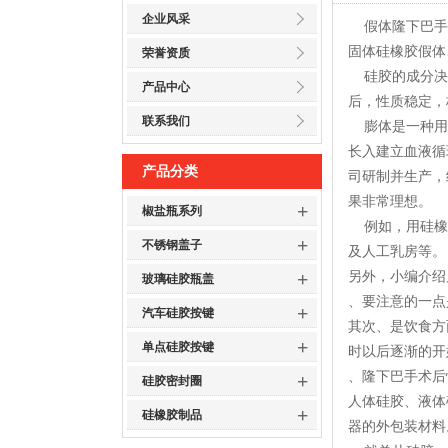
企业风采
假体隆下巴手术
固体硅橡胶假体
荣誉资质
硅胶的成分决定
产品中心
后，性质稳定，
联系我们
膨体是一种用生
长入建立血液循
产品分类
司研制并生产，
果非常理想。
+
椒盐瓶系列
例如，用硅橡胶
+
不锈钢盖子
及人工乳房等。
+
另外，小编介绍
玻璃硅胶瓶盖
、要注意的一点
+
汽车硅胶按键
其次、是饮食方
+
单点硅胶按键
时以后逐渐的开
、隆下巴手术后
+
硅胶密封圈
人体硅胶、液体
+
硅橡胶制品
器的外包装材料