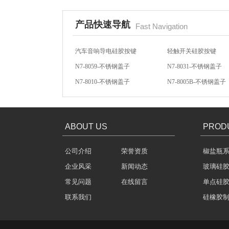
水橡胶过滤网
产品快速导航
Fast Navigation
汽车音响导电硅胶按键
轻触开关硅胶按键
N7-8059-不锈钢盖子
N7-8031-不锈钢盖子
N7-8010-不锈钢盖子
N7-8005B-不锈钢盖子
方向盘硅胶按键
汽车音响硅胶按键
酒罐密封圈
ABOUT US
PROD
公司介绍
荣誉资质
椒盐瓶
企业风采
新闻动态
玻璃硅
常见问题
在线留言
单点硅
玻璃瓶盖密封圈
联系我们
硅橡胶