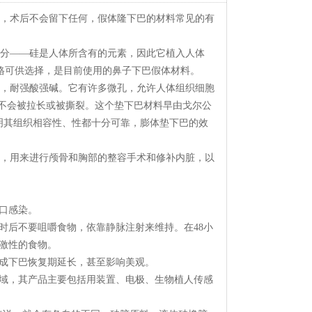
，术后不会留下任何，假体隆下巴的材料常见的有
分——硅是人体所含有的元素，因此它植入人体
格可供选择，是目前使用的鼻子下巴假体材料。
，耐强酸强碱。它有许多微孔，允许人体组织细胞
，不会被拉长或被撕裂。这个垫下巴材料早由戈尔公
明其组织相容性、性都十分可靠，膨体垫下巴的效
，用来进行颅骨和胸部的整容手术和修补内脏，以
口感染。
时后不要咀嚼食物，依靠静脉注射来维持。在48小
激性的食物。
成下巴恢复期延长，甚至影响美观。
域，其产品主要包括用装置、电极、生物植人传感