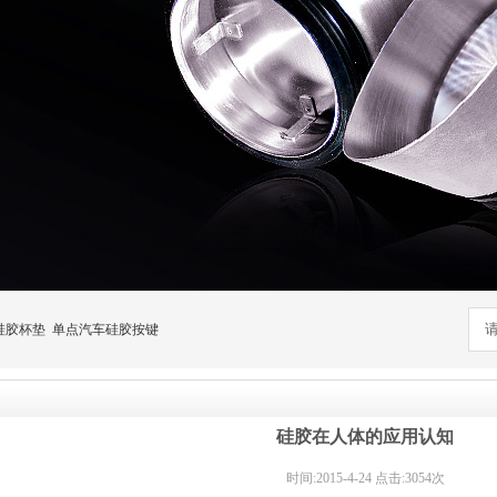
硅胶杯垫
单点汽车硅胶按键
硅胶在人体的应用认知
时间:2015-4-24 点击:3054次